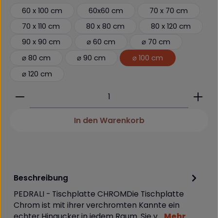
60 x 100 cm
60x60 cm
70 x 70 cm
70 x 110 cm
80 x 80 cm
80 x 120 cm
90 x 90 cm
⌀ 60 cm
⌀ 70 cm
⌀ 80 cm
⌀ 90 cm
⌀ 100 cm
⌀ 120 cm
Produkt Anzahl: Gib den gewünschten Wert ein 
In den Warenkorb
Beschreibung
PEDRALI - Tischplatte CHROMDie Tischplatte
Chrom ist mit ihrer verchromten Kannte ein
echter Hingucker in jedem Raum. Sie v…
Mehr