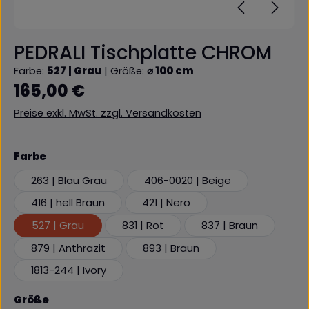
PEDRALI Tischplatte CHROM
Farbe:
527 | Grau
|
Größe:
⌀ 100 cm
Regulärer Preis:
165,00 €
Preise exkl. MwSt. zzgl. Versandkosten
auswählen
Farbe
263 | Blau Grau
406-0020 | Beige
416 | hell Braun
421 | Nero
527 | Grau
831 | Rot
837 | Braun
879 | Anthrazit
893 | Braun
1813-244 | Ivory
auswählen
Größe