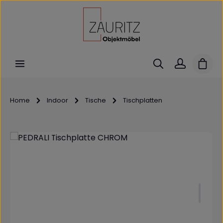
Zum Hauptinhalt springen
Ware
Home
Indoor
Tische
Tischplatten
Bildergalerie überspringen