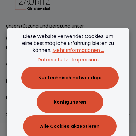
Unterstützung und Beratung unter:
Diese Website verwendet Cookies, um
(+49) 09562 3811380
eine bestmögliche Erfahrung bieten zu
Mo-Do: 08:00 - 16:00, Fr: 8:00 - 13:00
können.
Mehr Informationen ...
Datenschutz
|
Impressum
Oder über unser
Kontaktformular
.
Nur technisch notwendige
Produkte
Rechtliches
Konfigurieren
Service
Alle Cookies akzeptieren