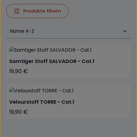
Produkte filtern
Samtiger Stoff SALVADOR - Cat.1
19,90 €
Regulärer Preis:
Velourstoff TORRE - Cat.1
19,90 €
Regulärer Preis: