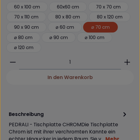
60 x 100 cm
60x60 cm
70 x 70 cm
70 x 110 cm
80 x 80 cm
80 x 120 cm
90 x 90 cm
⌀ 60 cm
⌀ 70 cm
⌀ 80 cm
⌀ 90 cm
⌀ 100 cm
⌀ 120 cm
Produkt Anzahl: Gib den gewünschten Wert ein 
In den Warenkorb
Beschreibung
PEDRALI - Tischplatte CHROMDie Tischplatte
Chrom ist mit ihrer verchromten Kannte ein
echter Hingucker in jedem Raum. Sie v…
Mehr