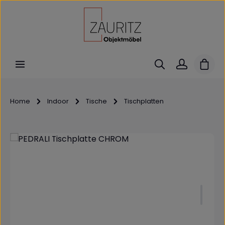
Zum Hauptinhalt springen
Ware
Home
Indoor
Tische
Tischplatten
Bildergalerie überspringen