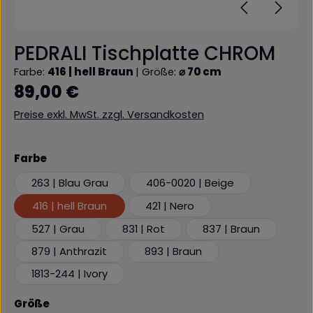
PEDRALI Tischplatte CHROM
Farbe:
416 | hell Braun
|
Größe:
⌀ 70 cm
Regulärer Preis:
89,00 €
Preise exkl. MwSt. zzgl. Versandkosten
auswählen
Farbe
263 | Blau Grau
406-0020 | Beige
416 | hell Braun
421 | Nero
527 | Grau
831 | Rot
837 | Braun
879 | Anthrazit
893 | Braun
1813-244 | Ivory
auswählen
Größe