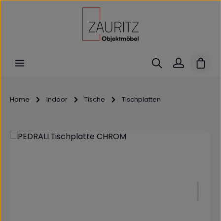
Zum Hauptinhalt springen
Ware
Home
Indoor
Tische
Tischplatten
Bildergalerie überspringen