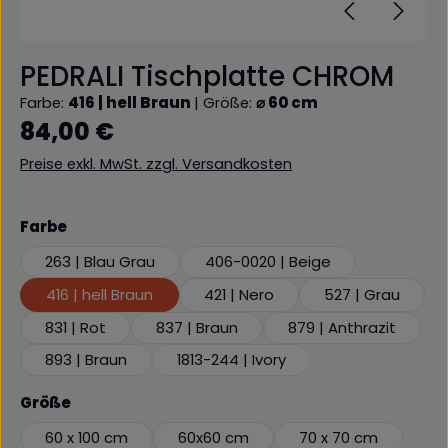
PEDRALI Tischplatte CHROM
Farbe:
416 | hell Braun
|
Größe:
⌀ 60 cm
Regulärer Preis:
84,00 €
Preise exkl. MwSt. zzgl. Versandkosten
auswählen
Farbe
263 | Blau Grau
406-0020 | Beige
416 | hell Braun
421 | Nero
527 | Grau
831 | Rot
837 | Braun
879 | Anthrazit
893 | Braun
1813-244 | Ivory
auswählen
Größe
60 x 100 cm
60x60 cm
70 x 70 cm