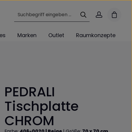
Warenk
les
Marken
Outlet
Raumkonzepte
PEDRALI
Tischplatte
CHROM
Farbe:
406-0020 | Beige
|
Größe:
70 x 70 cm