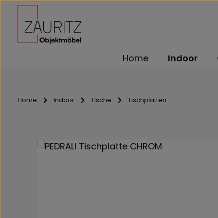
m Hauptinhalt springen
Zur Suche springen
Zur Hauptnavigation springen
Home
Indoor
Home
Indoor
Tische
Tischplatten
Bildergalerie überspringen