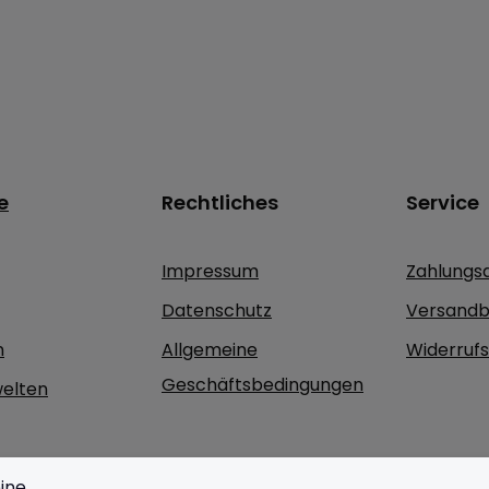
e
Rechtliches
Service
Impressum
Zahlungs
Datenschutz
Versandb
n
Allgemeine
Widerruf
Geschäftsbedingungen
elten
ine