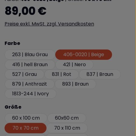
Regulärer Preis:
89,00 €
Preise exkl. MwSt. zzgl. Versandkosten
auswählen
Farbe
263 | Blau Grau
406-0020 | Beige
416 | hell Braun
421 | Nero
527 | Grau
831 | Rot
837 | Braun
879 | Anthrazit
893 | Braun
1813-244 | Ivory
auswählen
Größe
60 x 100 cm
60x60 cm
70 x 70 cm
70 x 110 cm