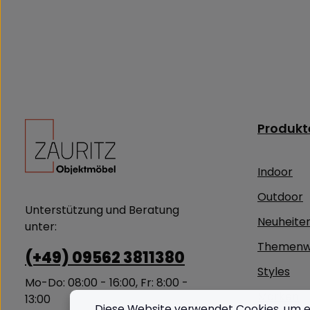
Produkt
Indoor
Outdoor
Unterstützung und Beratung
Neuheite
unter:
Themenw
(+49) 09562 3811380
Styles
Mo-Do: 08:00 - 16:00, Fr: 8:00 -
Marken
13:00
Diese Website verwendet Cookies, um e