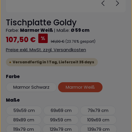
Tischplatte Goldy
Farbe:
Marmor Weiß
|
Maße:
Ø 59 cm
Verkaufspreis:
%
107,50 €
Regulärer Preis:
141,00 €
(23.76% gespart)
Preise exkl. MwSt. zzgl. Versandkosten
Versandfertig in 1 Tag, Lieferzeit 35 days
auswählen
Farbe
Marmor Schwarz
Marmor Weiß
auswählen
Maße
59x59 cm
69x69 cm
79x79 cm
89x89 cm
99x59 cm
109x69 cm
119x79 cm
129x79 cm
139x79 cm