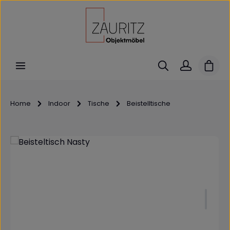
Zum Hauptinhalt springen
Ware
Home
Indoor
Tische
Beistelltische
Bildergalerie überspringen