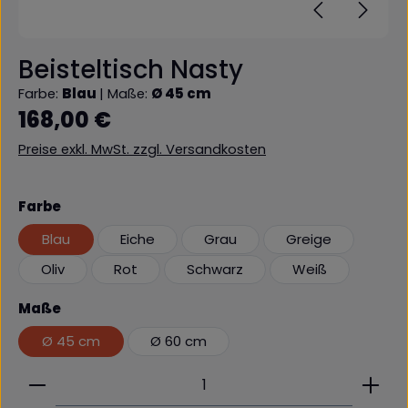
Beisteltisch Nasty
Farbe:
Blau
|
Maße:
Ø 45 cm
Regulärer Preis:
168,00 €
Preise exkl. MwSt. zzgl. Versandkosten
auswählen
Farbe
Blau
Eiche
Grau
Greige
Oliv
Rot
Schwarz
Weiß
auswählen
Maße
Ø 45 cm
Ø 60 cm
Produkt Anzahl: Gib den gewünschten Wert ein 