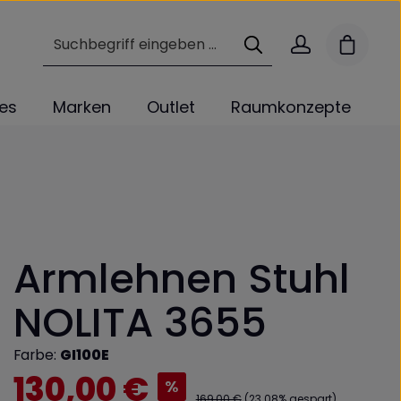
Warenk
les
Marken
Outlet
Raumkonzepte
Armlehnen Stuhl
NOLITA 3655
Farbe:
GI100E
Verkaufspreis:
130,00 €
%
Regulärer Preis:
169,00 €
(23.08% gespart)