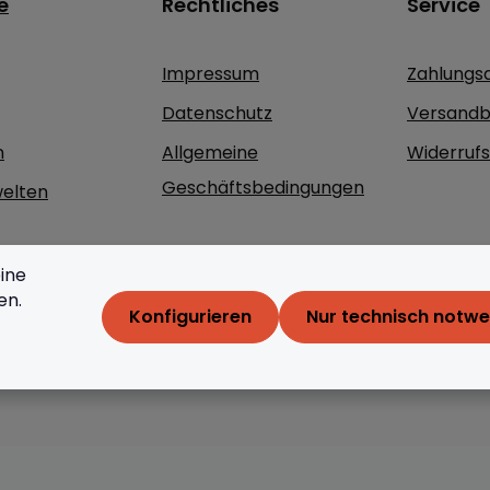
e
Rechtliches
Service
Impressum
Zahlungs
Datenschutz
Versandb
n
Allgemeine
Widerruf
Geschäftsbedingungen
elten
ine
en.
Konfigurieren
Nur technisch notw