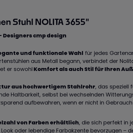
en Stuhl NOLITA 3655"
- Designers cmp design
egante und funktionale Wahl
für jedes Gartenam
artenstühlen aus Metall begann, verbindet der Noli
et er sowohl
Komfort als auch Stil für Ihren Au
uktur aus hochwertigem Stahlrohr
, das speziell 
nde Haltbarkeit, selbst bei wechselnden Witterung
zsparend aufbewahren, wenn er nicht in Gebrauch i
elzahl von Farben erhältlich
, die sich perfekt i
en Look oder lebendige Farbakzente bevorzugen – d