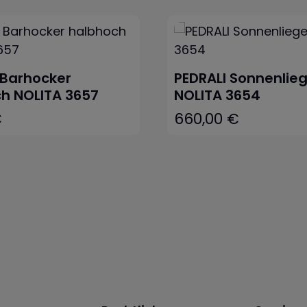
 Barhocker
PEDRALI Sonnenlie
h NOLITA 3657
NOLITA 3654
€
660,00 €
eis:
Regulärer Preis: