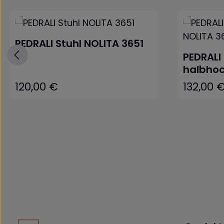
Produktgalerie überspringen
PEDRALI Stuhl NOLITA 3651
PEDRALI
halbhoc
120,00 €
132,00 
Regulärer Preis:
Regulärer Pr