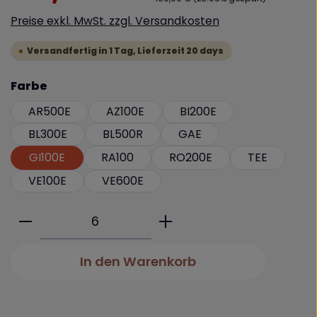
Preise exkl. MwSt. zzgl. Versandkosten
Versandfertig in 1 Tag, Lieferzeit 20 days
auswählen
Farbe
AR500E
AZ100E
BI200E
BL300E
BL500R
GAE
GI100E
RA100
RO200E
TEE
VE100E
VE600E
Produkt Anzahl: Gib den gewünschte
In den Warenkorb