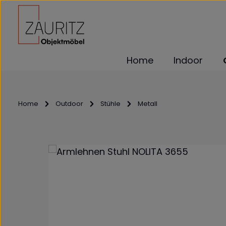
m Hauptinhalt springen
Zur Suche springen
Zur Hauptnavigation springen
Home
Indoor
Home
Outdoor
Stühle
Metall
Bildergalerie überspringen