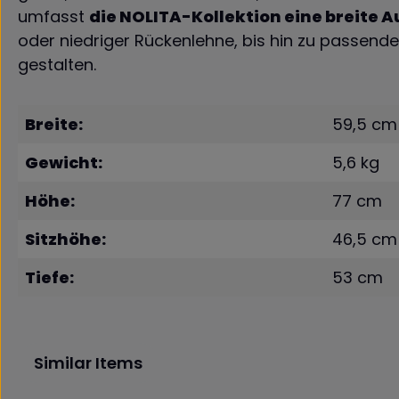
umfasst
die
NOLITA
-Kollektion eine breite 
oder niedriger Rückenlehne, bis hin zu passen
gestalten.
Breite:
59,5 cm
Gewicht:
5,6 kg
Höhe:
77 cm
Sitzhöhe:
46,5 cm
Tiefe:
53 cm
Similar Items