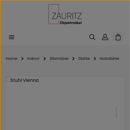
Zum Hauptinhalt springen
Ware
Home
Indoor
Sitzmöbel
Stühle
Holzstühle
Bildergalerie überspringen