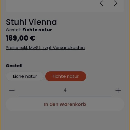
Stuhl Vienna
Gestell:
Fichte natur
Regulärer Preis:
169,00 €
Preise exkl. MwSt. zzgl. Versandkosten
auswählen
Gestell
Eiche natur
Fichte natur
Produkt Anzahl: Gib den gewünschten Wert ein 
In den Warenkorb