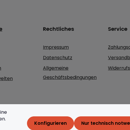
e
Rechtliches
Service
Impressum
Zahlungs
Datenschutz
Versandb
n
Allgemeine
Widerruf
Geschäftsbedingungen
elten
ine
en.
Konfigurieren
Nur technisch notw