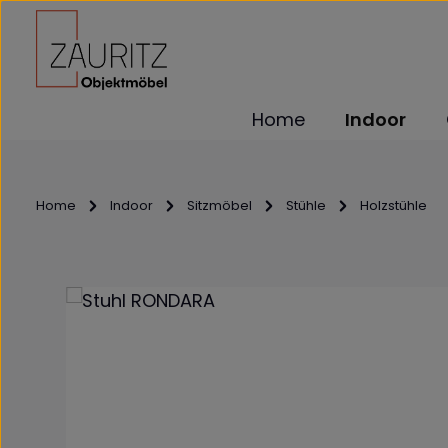
m Hauptinhalt springen
Zur Suche springen
Zur Hauptnavigation springen
Home
Indoor
Home
Indoor
Sitzmöbel
Stühle
Holzstühle
Bildergalerie überspringen