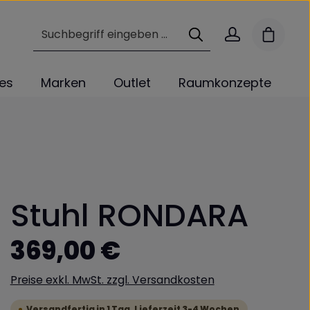
Warenk
les
Marken
Outlet
Raumkonzepte
Stuhl RONDARA
Regulärer Preis:
369,00 €
Preise exkl. MwSt. zzgl. Versandkosten
Versandfertig in 1 Tag, Lieferzeit 3-4 Wochen