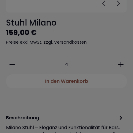
Stuhl Milano
Regulärer Preis:
159,00 €
Preise exkl. MwSt. zzgl. Versandkosten
Produkt Anzahl: Gib den gewünschten Wert ein 
In den Warenkorb
Beschreibung
Milano Stuhl – Eleganz und Funktionalität für Bars,