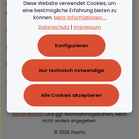
(+49) 09562 3811380
Diese Website verwendet Cookies, um
eine bestmögliche Erfahrung bieten zu
Mo-Do: 08:00 - 16:00, Fr: 8:00 - 13:00
können.
Mehr Informationen ...
Datenschutz
|
Impressum
Oder über unser
Kontaktformular
.
Konfigurieren
Produkte
Rechtliches
Nur technisch notwendige
Service
Alle Cookies akzeptieren
Alle Preise exkl. gesetzl. Mehrwertsteuer zzgl.
Versandkosten
und ggf. Nachnahmegebühren, wenn
nicht anders angegeben.
© 2026 Zauritz