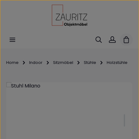
Zum Hauptinhalt springen
Ware
Home
Indoor
Sitzmöbel
Stühle
Holzstühle
Bildergalerie überspringen