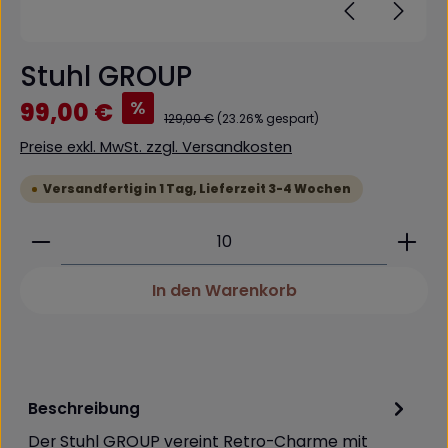
Stuhl GROUP
Verkaufspreis:
%
99,00 €
Regulärer Preis:
129,00 €
(23.26% gespart)
Preise exkl. MwSt. zzgl. Versandkosten
Versandfertig in 1 Tag, Lieferzeit 3-4 Wochen
Produkt Anzahl: Gib den gewünschten Wert ein 
In den Warenkorb
Beschreibung
Der Stuhl GROUP vereint Retro-Charme mit