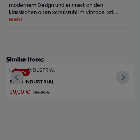
modernem Design und erinnert an den
klassischen alten Schulstuhl im Vintage-Stil.…
Mehr
Produktgalerie überspringen
Similar Items
9.17
%
Stuhl INDUSTRIAL
99,00 €
Verkaufspreis:
Regulärer Preis:
109,00 €