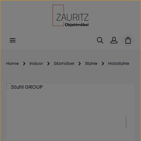
Zum Hauptinhalt springen
Ware
Home
Indoor
Sitzmöbel
Stühle
Holzstühle
Bildergalerie überspringen