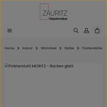
Zum Hauptinhalt springen
Ware
Home
Indoor
Sitzmöbel
Stühle
Polsterstühle
Bildergalerie überspringen