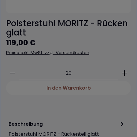
Polsterstuhl MORITZ - Rücken
glatt
Regulärer Preis:
119,00 €
Preise exkl. MwSt. zzgl. Versandkosten
Produkt Anzahl: Gib den gewünschten Wert ein 
In den Warenkorb
Beschreibung
Polsterstuhl MORITZ - Rückenteil glatt