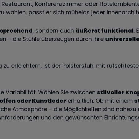
 Ihr Restaurant, Konferenzzimmer oder Hotelambient
u wählen, passt er sich mühelos jeder Innenarchite
nsprechend
, sondern auch
äußerst funktional
. 
 – die Stühle überzeugen durch ihre
universelle
erleichtern, ist der Polsterstuhl mit rutschfeste
e Variabilität. Wählen Sie zwischen
stilvoller Kn
offen oder Kunstleder
erhältlich. Ob mit einem
s
iche Atmosphäre – die Möglichkeiten sind nahezu un
n Anforderungen und den gewünschten Einrichtungsst