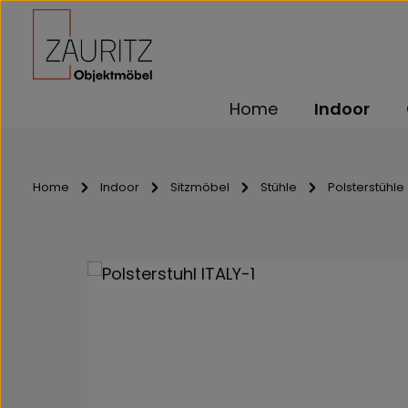
m Hauptinhalt springen
Zur Suche springen
Zur Hauptnavigation springen
Home
Indoor
Home
Indoor
Sitzmöbel
Stühle
Polsterstühle
Bildergalerie überspringen