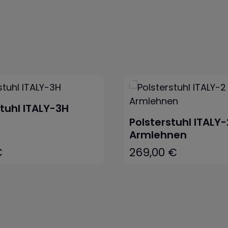
stuhl ITALY-3H
Polsterstuhl ITALY-
Armlehnen
€
269,00 €
eis:
Regulärer Preis:
In den Warenkorb
In den Warenk