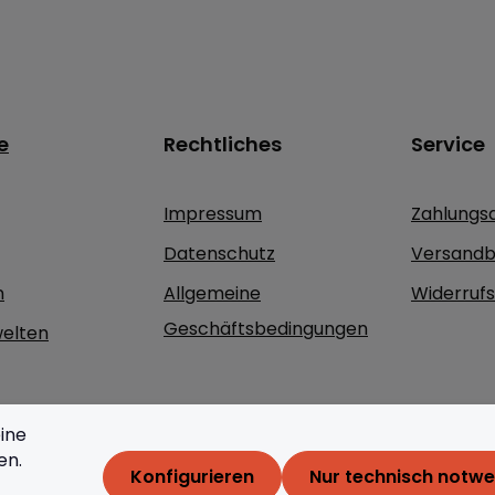
e
Rechtliches
Service
Impressum
Zahlungs
Datenschutz
Versandb
n
Allgemeine
Widerruf
Geschäftsbedingungen
elten
ine
en.
Konfigurieren
Nur technisch notw