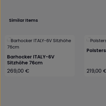
Similar Items
Produktgalerie überspringen
Polster
Barhocker ITALY-6V
Sitzhöhe 76cm
269,00 €
219,00 
Regulärer Preis:
Regulärer Pr
In den Warenkorb