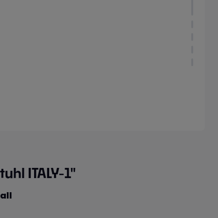
uhl ITALY-1"
all