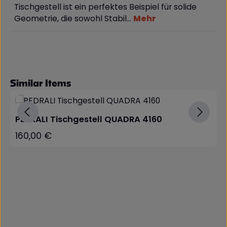
Tischgestell ist ein perfektes Beispiel für solide
Geometrie, die sowohl Stabil…
Mehr
Produktgalerie überspringen
Similar Items
PEDRALI Tischgestell QUADRA 4160
160,00 €
Regulärer Preis: