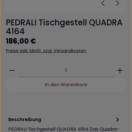
PEDRALI Tischgestell QUADRA
4164
Regulärer Preis:
186,00 €
Preise exkl. MwSt. zzgl. Versandkosten
Produkt Anzahl: Gib den gewünschten Wert ein 
In den Warenkorb
Beschreibung
PEDRALI Tischgestell QUADRA 4164 Das Quadra-