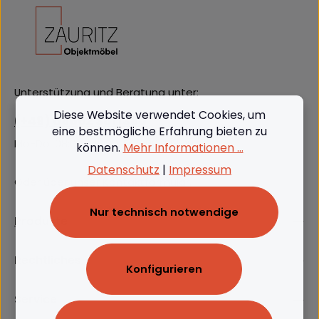
Unterstützung und Beratung unter:
Diese Website verwendet Cookies, um
(+49) 09562 3811380
eine bestmögliche Erfahrung bieten zu
Mo-Do: 08:00 - 16:00, Fr: 8:00 - 13:00
können.
Mehr Informationen ...
Datenschutz
|
Impressum
Oder über unser
Kontaktformular
.
Nur technisch notwendige
Produkte
Rechtliches
Konfigurieren
Service