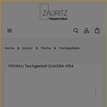
Zum Hauptinhalt springen
Ware
Home
Indoor
Tische
Tischgestelle
Bildergalerie überspringen