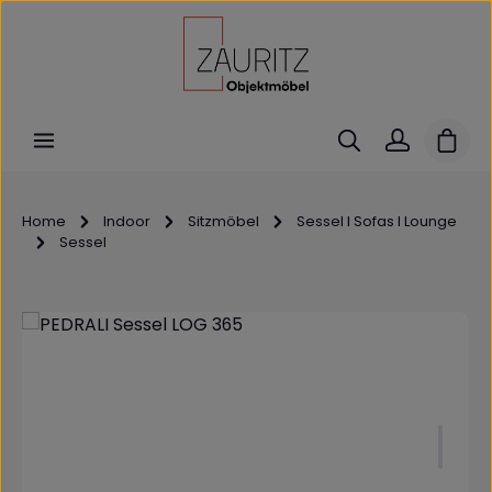
Zum Hauptinhalt springen
Ware
Home
Indoor
Sitzmöbel
Sessel I Sofas I Lounge
Sessel
Bildergalerie überspringen