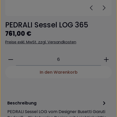
PEDRALI Sessel LOG 365
Regulärer Preis:
761,00 €
Preise exkl. MwSt. zzgl. Versandkosten
Produkt Anzahl: Gib den gewünschten Wert ein 
In den Warenkorb
Beschreibung
PEDRALI Sessel LOG vom Designer Busetti Garuti