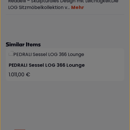
Redaelli – Skulpturales Design mit LeichtigkeitDie
LOG Sitzmöbelkollektion v…
Mehr
Produktgalerie überspringen
Similar Items
PEDRALI Sessel LOG 366 Lounge
1.011,00 €
Regulärer Preis: