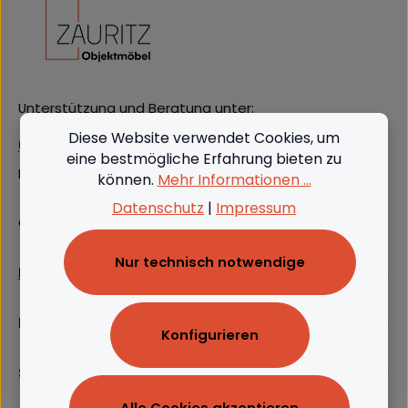
Unterstützung und Beratung unter:
Diese Website verwendet Cookies, um
(+49) 09562 3811380
eine bestmögliche Erfahrung bieten zu
Mo-Do: 08:00 - 16:00, Fr: 8:00 - 13:00
können.
Mehr Informationen ...
Datenschutz
|
Impressum
Oder über unser
Kontaktformular
.
Nur technisch notwendige
Produkte
Rechtliches
Konfigurieren
Service
Alle Cookies akzeptieren