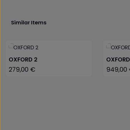
Similar Items
Produktgalerie überspringen
OXFORD 2
OXFORD
279,00 €
949,00
Regulärer Preis:
Regulärer Pr
In den Warenkorb