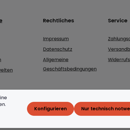
e
Rechtliches
Service
Impressum
Zahlungs
Datenschutz
Versandb
n
Allgemeine
Widerruf
Geschäftsbedingungen
elten
ine
en.
Konfigurieren
Nur technisch notw