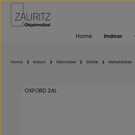
m Hauptinhalt springen
Zur Suche springen
Zur Hauptnavigation springen
Home
Indoor
Home
Indoor
Sitzmöbel
Stühle
Metallstühle
Bildergalerie überspringen