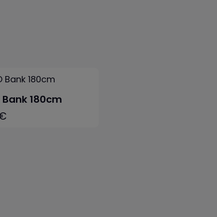
 Bank 180cm
 €
eis:
In den Warenkorb