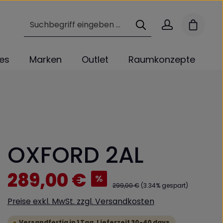
Warenk
les
Marken
Outlet
Raumkonzepte
OXFORD 2AL
Verkaufspreis:
289,00 €
%
Regulärer Preis:
299,00 €
(3.34% gespart)
Preise exkl. MwSt. zzgl. Versandkosten
Versandfertig in 1 Tag, Lieferzeit 30-40 days