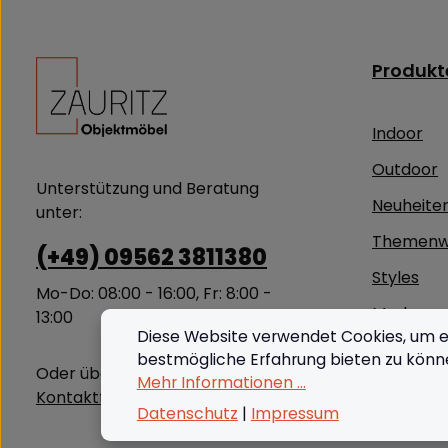
Produkt
Indoor
Outdoor
Unterstützung und Beratung
Neuheite
unter:
Themenw
(+49) 09562 3811380
Styles
Mo-Do: 08:00 - 16:00, Fr: 8:00 -
Marken
13:00
Diese Website verwendet Cookies, um e
Outlet
bestmögliche Erfahrung bieten zu könn
Oder über unser
Mehr Informationen ...
Kontaktformular
.
Datenschutz
|
Impressum