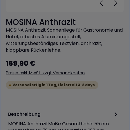
MOSINA Anthrazit
MOSINA Anthrazit Sonnenliege für Gastronomie und
Hotel, robustes Aluminiumgestell,
witterungsbeständiges Textylen, anthrazit,
klappbare Rückenlehne.
Regulärer Preis:
159,90 €
Preise exkl. MwSt. zzgl. Versandkosten
Versandfertig in 1 Tag, Lieferzeit 3-8 days
Beschreibung
MOSINA AnthrazitMaße Gesamthöhe: 55 cm