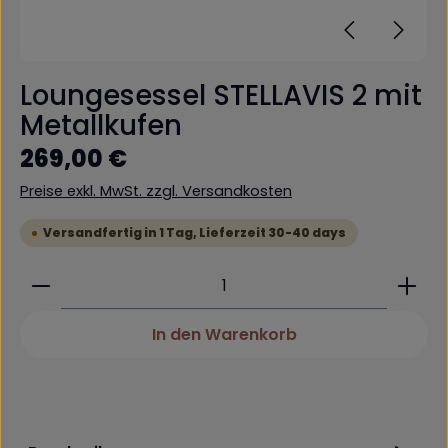
Loungesessel STELLAVIS 2 mit
Metallkufen
Regulärer Preis:
269,00 €
Preise exkl. MwSt. zzgl. Versandkosten
Versandfertig in 1 Tag, Lieferzeit 30-40 days
Produkt Anzahl: Gib den gewünschten Wert ein 
In den Warenkorb