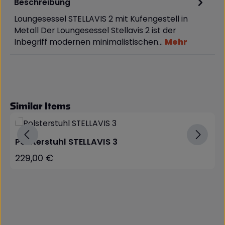
Beschreibung
Loungesessel STELLAVIS 2 mit Kufengestell in
Metall Der Loungesessel Stellavis 2 ist der
Inbegriff modernen minimalistischen…
Mehr
Produktgalerie überspringen
Similar Items
Polsterstuhl STELLAVIS 3
229,00 €
Regulärer Preis: