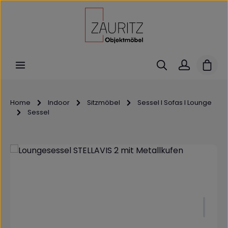
Zum Hauptinhalt springen
Ware
Home
Indoor
Sitzmöbel
Sessel I Sofas I Lounge
Sessel
Bildergalerie überspringen