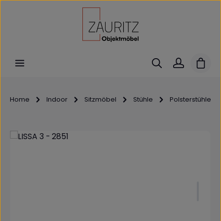
Zum Hauptinhalt springen
Ware
Home
Indoor
Sitzmöbel
Stühle
Polsterstühle
Bildergalerie überspringen