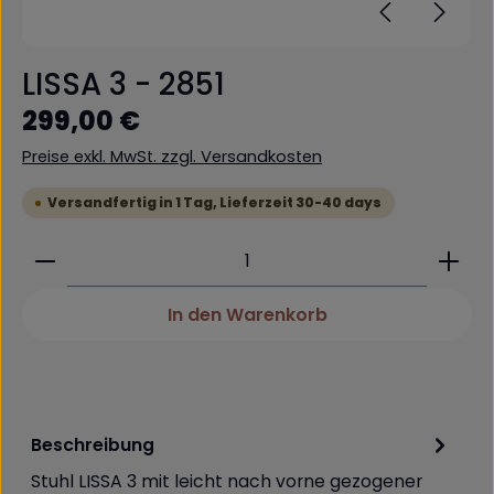
LISSA 3 - 2851
Regulärer Preis:
299,00 €
Preise exkl. MwSt. zzgl. Versandkosten
Versandfertig in 1 Tag, Lieferzeit 30-40 days
Produkt Anzahl: Gib den gewünschten Wert ein 
In den Warenkorb
Beschreibung
Stuhl LISSA 3 mit leicht nach vorne gezogener