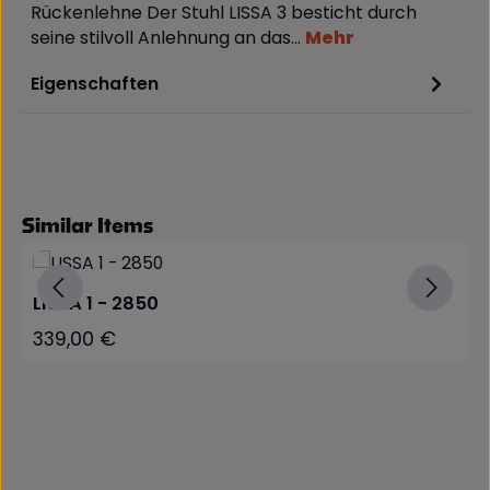
Rückenlehne Der Stuhl LISSA 3 besticht durch
seine stilvoll Anlehnung an das…
Mehr
Eigenschaften
Produktgalerie überspringen
Similar Items
LISSA 1 - 2850
339,00 €
Regulärer Preis: