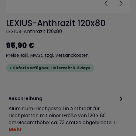
LEXIUS-Anthrazit 120x80
LEXIUS-Anthrazit 120x80
Regulärer Preis:
95,90 €
Preise exkl. MwSt. zzgl. Versandkosten
Sofort verfügbar, Lieferzeit: 3-8 days
Beschreibung
Aluminium-Tischgestell in Anthrazit für
Tischplatten mit einer Größe von 120 x 80
cm.Gesamthöhe: ca. 73 cmDie abgebildete Ti…
Mehr