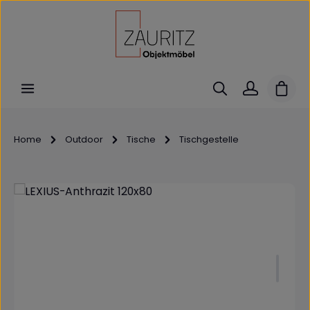
Zum Hauptinhalt springen
Ware
Home
Outdoor
Tische
Tischgestelle
Bildergalerie überspringen