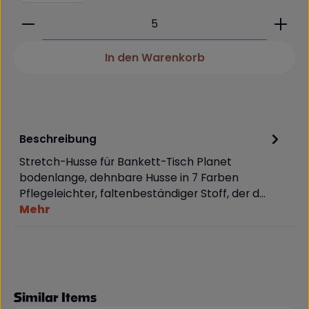
Produkt Anzahl: Gib den gewünschten Wert ein 
In den Warenkorb
Beschreibung
Stretch-Husse für Bankett-Tisch Planet
bodenlange, dehnbare Husse in 7 Farben
Pflegeleichter, faltenbeständiger Stoff, der d…
Mehr
Produktgalerie überspringen
Similar Items