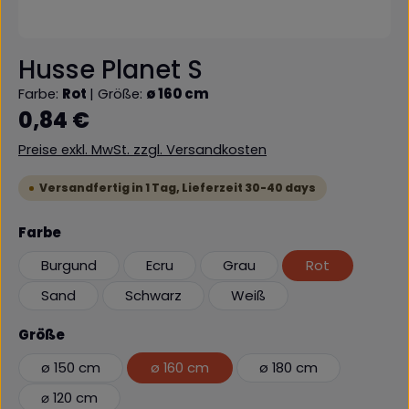
Husse Planet S
Farbe:
Rot
|
Größe:
ø 160 cm
Regulärer Preis:
0,84 €
Preise exkl. MwSt. zzgl. Versandkosten
Versandfertig in 1 Tag, Lieferzeit 30-40 days
auswählen
Farbe
Burgund
Ecru
Grau
Rot
Sand
Schwarz
Weiß
auswählen
Größe
ø 150 cm
ø 160 cm
ø 180 cm
⌀ 120 cm