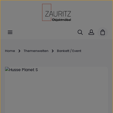
Zum Hauptinhalt springen
Ware
Home
Themenwelten
Bankett / Event
Bildergalerie überspringen