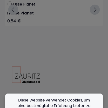
Husse Planet
0,84 €
Regulärer Preis:
Unterstützung und Beratung unter:
Diese Website verwendet Cookies, um
(+49) 09562 3811380
eine bestmögliche Erfahrung bieten zu