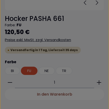
Hocker PASHA 661
Farbe:
FU
Regulärer Preis:
120,50 €
Preise exkl. MwSt. zzgl. Versandkosten
Versandfertig in 1 Tag, Lieferzeit 35 days
auswählen
Farbe
BI
FU
NE
TR
Produkt Anzahl: Gib den gewünschten Wert ein 
In den Warenkorb