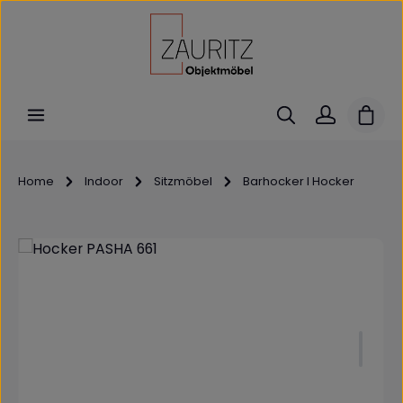
Zum Hauptinhalt springen
Ware
Home
Indoor
Sitzmöbel
Barhocker I Hocker
Bildergalerie überspringen