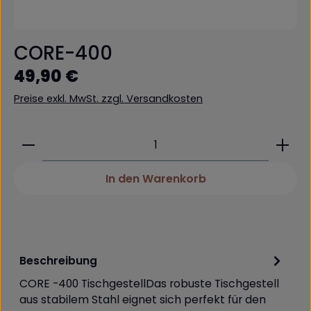
CORE-400
Regulärer Preis:
49,90 €
Preise exkl. MwSt. zzgl. Versandkosten
Produkt Anzahl: Gib den gewünschten Wert ein 
In den Warenkorb
Beschreibung
CORE -400 TischgestellDas robuste Tischgestell
aus stabilem Stahl eignet sich perfekt für den