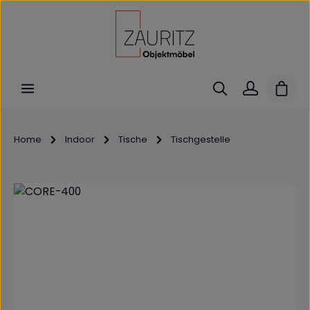
Zum Hauptinhalt springen
Ware
Home
Indoor
Tische
Tischgestelle
Bildergalerie überspringen