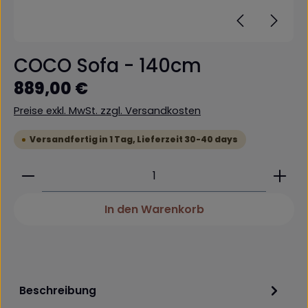
COCO Sofa - 140cm
Regulärer Preis:
889,00 €
Preise exkl. MwSt. zzgl. Versandkosten
Versandfertig in 1 Tag, Lieferzeit 30-40 days
Produkt Anzahl: Gib den gewünschten Wert ein 
In den Warenkorb
Beschreibung