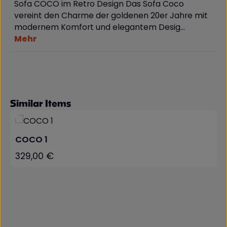
Sofa COCO im Retro Design Das Sofa Coco
vereint den Charme der goldenen 20er Jahre mit
modernem Komfort und elegantem Desig…
Mehr
Produktgalerie überspringen
Similar Items
COCO 1
329,00 €
Regulärer Preis: