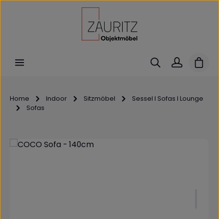
Zum Hauptinhalt springen
Ware
Home
Indoor
Sitzmöbel
Sessel I Sofas I Lounge
Sofas
Bildergalerie überspringen