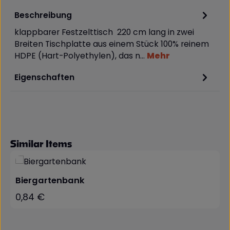
Beschreibung
klappbarer Festzelttisch 220 cm lang in zwei
Breiten Tischplatte aus einem Stück 100% reinem
HDPE (Hart-Polyethylen), das n…
Mehr
Eigenschaften
Produktgalerie überspringen
Similar Items
Biergartenbank
0,84 €
Regulärer Preis: