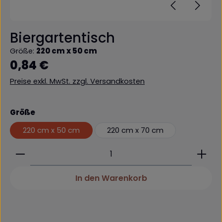
Biergartentisch
Größe:
220 cm x 50 cm
Regulärer Preis:
0,84 €
Preise exkl. MwSt. zzgl. Versandkosten
auswählen
Größe
220 cm x 50 cm
220 cm x 70 cm
Produkt Anzahl: Gib den gewünschten Wert ein 
In den Warenkorb