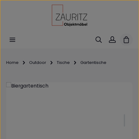
Zum Hauptinhalt springen
Ware
Home
Outdoor
Tische
Gartentische
Bildergalerie überspringen