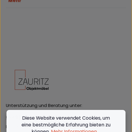
Mehr
Unterstützung und Beratung unter:
(+49) 09562 3811380
Diese Website verwendet Cookies, um
eine bestmögliche Erfahrung bieten zu
Mo-Do: 08:00 - 16:00, Fr: 8:00 - 13:00
können.
Mehr Informationen ...