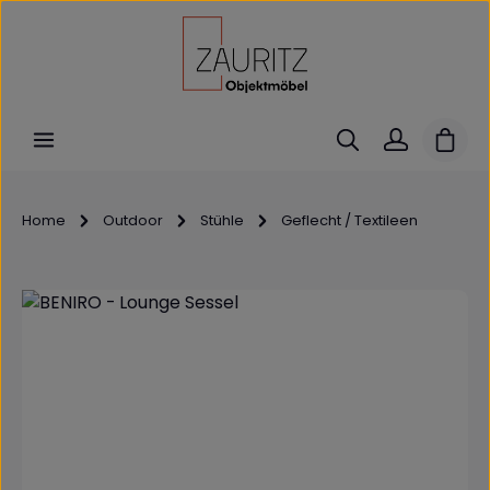
Zum Hauptinhalt springen
Ware
Home
Outdoor
Stühle
Geflecht / Textileen
Bildergalerie überspringen